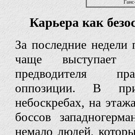
Ганс
Карьера как без
За последние недели 
чаще выступает 
предводителя пра
оппозиции. В при
небоскребах, на этаж
боссов западногерма
немало людей, котор