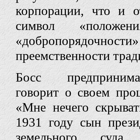
корпорации, что и 
символ «положе
«добропорядочнос
преемственности трад
Босс предпринима
говорит о своем про
«Мне нечего скрыват
1931 году сын прези
земельного суда 