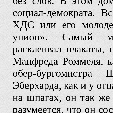
без слов. В этом до
социал-демократа. В
ХДС или его молоде
унион». Самый м
расклеивал плакаты, 
Манфреда Роммеля, 
обер-бургомистра 
Эберхарда, как и у от
на шпагах, он так же
разумеется, что он со