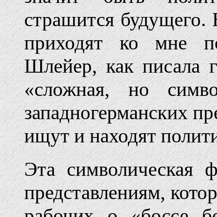
страшится будущего. 
приходят ко мне по
Шлейер, как писала 
«сложная, но симво
западногерманских пр
ищут и находят полит
Эта символическая ф
представлениям, кото
рабочих о «боссе б