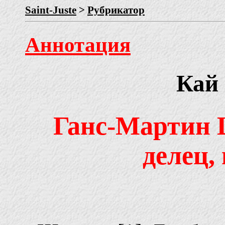
Saint-Juste
>
Рубрикатор
Аннотация
Кай
Ганс-Мартин 
делец,