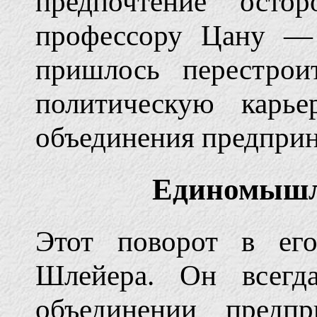
предпочтение осто
профессору Цану — 
пришлось перестрои
политическую карье
объединения предприн
Единомышл
Этот поворот в его
Шлейера. Он всегд
объединении предп