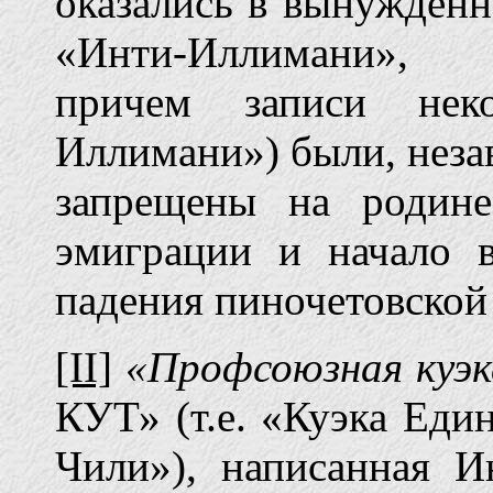
оказались в вынужденн
«Инти-Иллимани», 
причем записи нек
Иллимани») были, неза
запрещены на родине
эмиграции и начало 
падения пиночетовской
[II]
«Профсоюзная куэ
КУТ» (т.е. «Куэка Еди
Чили»), написанная И