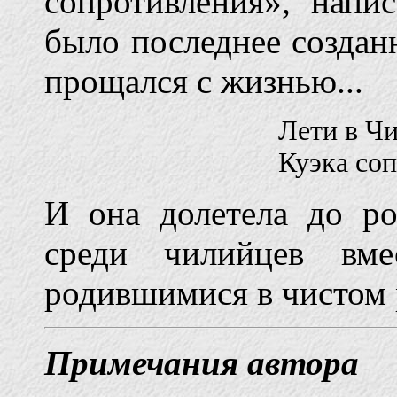
сопротивления», напи
было последнее создан
прощался с жизнью...
Лети в Ч
Куэка со
И она долетела до р
среди чилийцев вме
родившимися в чистом 
Примечания автора