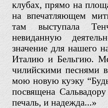
клубах, прямо на площа
на впечатляющем мит
там выступала Т
невиданную деятель
значение для нашего н
Италию и Бельгию. Ме
чилийскими песнями в
мою новую куэку “Будь
посвящена Сальвадору
печаль, и надежда...»