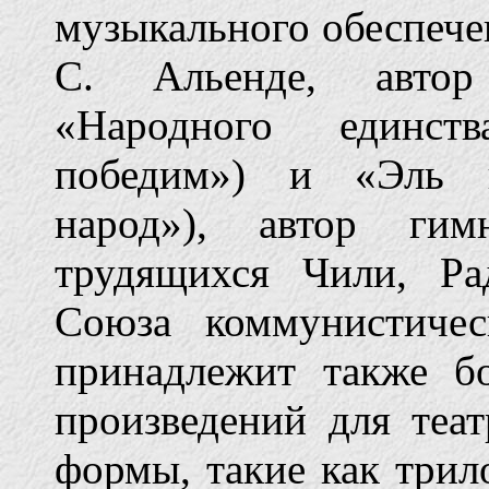
музыкального обеспеч
С. Альенде, автор
«Народного единст
победим») и «Эль 
народ»), автор гим
трудящихся Чили, Р
Союза коммунистиче
принадлежит также б
произведений для теа
формы, такие как трил