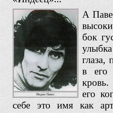
А Пав
высок
бок гу
улыбк
глаза,
в его
кровь.
его ко
Индио Павес
себе это имя как ар