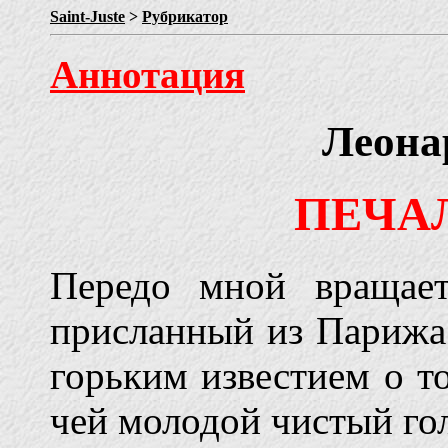
Saint-Juste
>
Рубрикатор
Аннотация
Леона
ПЕЧАЛ
Передо мной вращае
присланный из Парижа.
горьким известием о то
чей молодой чистый го