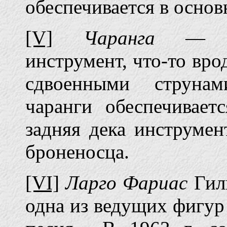
обеспечивается в основ
[V]
Чаранга
— инд
инструмент, что-то вро
сдвоенными струнам
чаранги обеспечивает
задняя дека инструмен
броненосца.
[VI]
Ларго Фариас
Гил
одна из ведущих фигур