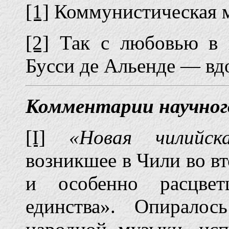
[1]
Коммунистическая 
[2]
Так с любовью в 
Бусси де Альенде — вд
Комментарии научног
[I]
«Новая чилийс
возникшее в Чили во вт
и особенно расцве
единства». Опирало