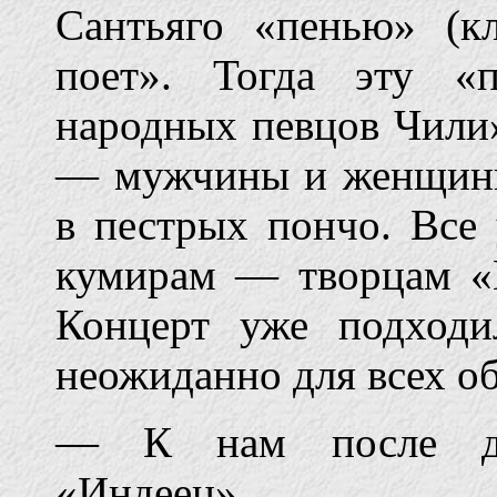
Сантьяго «пенью» (к
поет». Тогда эту «
народных певцов Чили
— мужчины и женщины
в пестрых пончо. Все
кумирам — творцам «
Концерт уже подходи
неожиданно для всех о
— К нам после дол
«Индеец»...