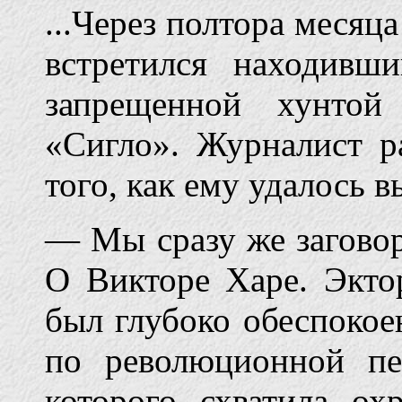
...Через полтора месяц
встретился находивш
запрещенной хунтой
«Сигло». Журналист р
того, как ему удалось в
— Мы сразу же загово
О Викторе Харе. Экто
был глубоко обеспокое
по революционной п
которого схватила ох