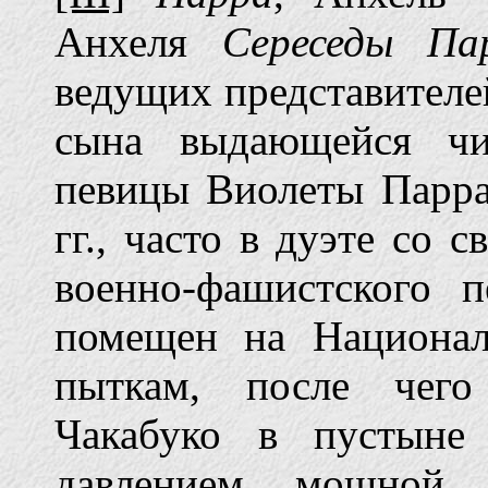
Анхеля
Сереседы Па
ведущих представителе
сына выдающейся чи
певицы Виолеты Парра
гг., часто в дуэте со 
военно-фашистского п
помещен на Национал
пыткам, после чего
Чакабуко в пустыне
давлением мощной 