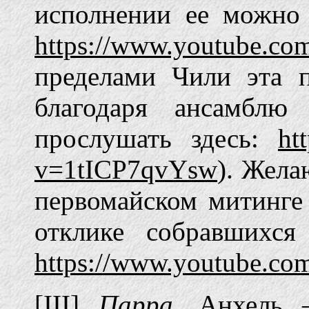
исполнении ее можно 
https://www.youtube.c
пределами Чили эта п
благодаря ансамблю
прослушать здесь:
ht
v=1tICP7qvYsw
). Жела
первомайском митинге 
отклике собравшихся
https://www.youtube.
[III]
Парра
, Анхель 