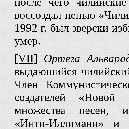
после чего чилийские
воссоздал пенью «Чили 
1992 г. был зверски изб
умер.
[VII]
Ортега Альвар
выдающийся чилийский 
Член Коммунистичес
создателей «Новой 
множества песен, и
«Инти-Иллимани» и 