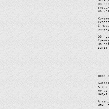
Місяц
на ва
вивод
на но
Конаю
схова
І мор
оплак
Об гу
Тремт
По вс
вагітн
		світ
Небо 
Бывае
А оно
не ру
Видит
А ты 
Или не