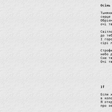
Осінь
Тьмян
серце 
Обрієм
очі тв
Світл
до те
І горо
сірі л
Строф
небо д
Сни т
Очі тв
If
Если 
в кол
Я отк
про зе