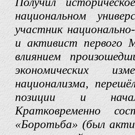
Получил историческо
национальном униве
участник национально
и активист первого М
влиянием произошедш
экономических из
национализма, перешё
позиции и нача
Кратковременно сос
«Боротьба» (был акти