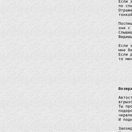
Если 
по сп
Отраж
тонко
Поспе
они с
Слыши
Видиш
Если 
мне б
Если 
то ме
Возвр
Автос
вгрыз
Ты пр
подор
червле
И под
Заозе