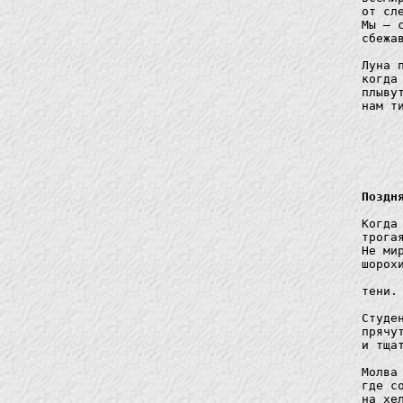
от сл
Мы — 
сбежа
Луна 
когда
плыву
нам т
Поздн
Когда
трога
Не ми
шорох
тени. 
	Напалм интифады разлит по б
Студе
прячу
и тща
Молва
где с
на хе