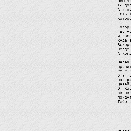
Чем ч
Ты до
А в п
Есть 
котор
Говор
где ж
и рас
куда 
Вскор
негде
А ког
Через
пропи
ее стр
Эта т
нас ра
Давай,
От Кас
за час
пойду
Тебе с