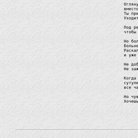
Оглян
вмест
Ты пр
Уходи
Под р
чтобы
Но бо
Больн
Раска
и уже
Не до
Не заж
Когда
сутул
все ч
Но чу
Хочеш