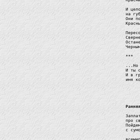
И цел
на гу
Они п
Красн
Перес
Сверн
Остан
Черны
***

...Но
И ты 
И в г
Рання
Запла
про с
Пойдем
с сум
всеми