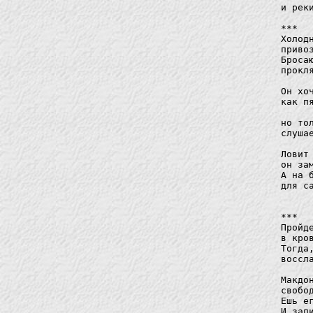
и рек
***

Холод
приво
Броса
прокл
Он хо
как п
			
но то
слуша
Ловит
он за
А на 
для с
			
***

Пройд
в кро
Тогда
воссл
Макдо
свобо
Ешь е
И зап