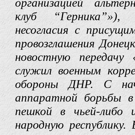
организацией альте
клуб “Герника”»),
несогласия с присущи
провозглашения Донецк
новостную передачу 
служил военным корр
обороны ДНР. С нач
аппаратной борьбы в
пешкой в чьей-либо 
народную республику.