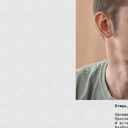
Птица
Однаж
Просп
И вст
Разбу