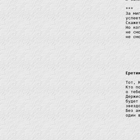
*** 

За ми
успеет
Скаже
Но ко
не смо
не смо
		на мое лицо.      
Ерети
Тот, 
Кто п
о теб
Держи
будет
звезд
Без а
один в