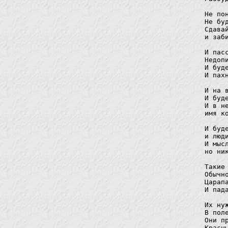
Не по
Не бу
Сдава
и заб
И пас
Недоп
И буд
И пах
И на 
И буд
И в н
имя к
И буд
и люд
И мыс
но ни
Такие
Обычн
Царап
И пад
Их ну
В пол
Они п
Красн