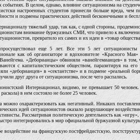
 событиях. В целом, однако, влияние ситуационизма на студе
истски настроенных студентов принесли больше вреда, чем пол
йности и подмены практических действий бесконечными и бесп
рнационалу тяжелый удар, так как, с одной стороны, продемон
уационистам внимание буржуазных СМИ, что привело к включени
итуационистов, превратило их самих и их идеи в «товар общества
просуществовал еще 5 лет. Все эти 5 лет ситуационисты 
онале как об организаторе и вдохновителе «Красного Мая» (ч
Ванейгема. «Деборианцы» обвиняли «ванейгемианцев» в том,
ваются с капиталистическим обществом, паразитируя на его 
яли «деборианцев» в «сектантстве» и в подмене «реальной бо
учили друг друга от ситуационизма, после чего распались.
ионистский Интернационал, видимо, не превышает 50 человек.
аскола) в нем состояло не более 25 человек.
 можно охарактеризовать как негативный. Никаких поставлен
ических идей ситуационистов оказало разрушающее воздействие 
ктивисты. Рассматривая политическую деятельность как «игру»,
быстро интегрировались в мир официальной буржуазной культур
ое воздействие на французскую постфрейдистскую, постструкту