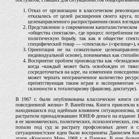
Отказ от организации в классическом революци
отказались от целей расширения своего круга, 
целенаправленного распространения своих взглядо
Представление о современном капиталистическом 
«общества спектакля», где процесс потребления п
политическую борьбу, так как в обществе спек
специфический товар — «спектакль» («зрелище»), 
Ориентация не на сознательное целенаправлен
индивидуальной основе), понимаемых как стихийн
Восприятие проблем производства как «безнадежн
когда «каждый может быть освобожден от тяже
сосредоточиться на
игре
, на изменении повседнев
может черпать неограниченное количество ресур
препятствующая таким играм и экспериментам «в
склонности к тоталитаризму (фашизму, диктатуре).
В 1967 г. были опубликованы классические книги с
повседневной жизни» Р. Ванейгема. Книги привлекли к с
находившихся под идейным влиянием ситуационизма, п
растратили принадлежавшие ЮНЕФ деньги на издание 1
в ее экономических, политических, психологических, се
попали под суд за растрату профсоюзных денег и с
ситуационистские идеи были восприняты Даниелем Кон
этапе «Красного Мая» 1968 г. в Париже. В еще больш