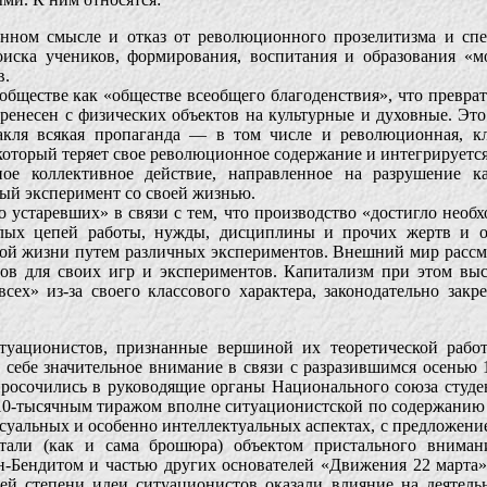
онном смысле и отказ от революционного прозелитизма и с
поиска учеников, формирования, воспитания и образования «м
в.
обществе как «обществе всеобщего благоденствия», что превра
еренесен с физических объектов на культурные и духовные. Это
такля всякая пропаганда — в том числе и революционная, к
который теряет свое революционное содержание и интегрируетс
ное коллективное действие, направленное на разрушение 
ый эксперимент со своей жизнью.
о устаревших» в связи с тем, что производство «достигло нео
лых цепей работы, нужды, дисциплины и прочих жертв и об
ной жизни путем различных экспериментов. Внешний мир рассма
сов для своих игр и экспериментов. Капитализм при этом выс
сех» из-за своего классового характера, законодательно зак
итуационистов, признанные вершиной их теоретической рабо
ебе значительное внимание в связи с разразившимся осенью 19
росочились в руководящие органы Национального союза студ
0-тысячным тиражом вполне ситуационистской по содержанию
ксуальных и особенно интеллектуальных аспектах, с предложен
тали (как и сама брошюра) объектом пристального внимания
-Бендитом и частью других основателей «Движения 22 марта» 
ей степени идеи ситуационистов оказали влияние на деятел