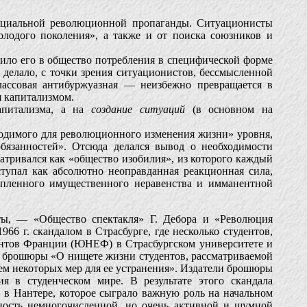
пециальной революционной пропаганды. Ситуационисты
олодого поколения», а также и от поиска союзников и
тило его в общество потребления в специфической форме
 делало, с точки зрения ситуационистов, бессмысленной
лассовая антибуржуазная — неизбежно превращается в
я капитализмом.
капитализма, а на
создание ситуаций
(в основном на
бходимого для революционного изменения жизни» уровня,
язанностей». Отсюда делался вывод о необходимости
тривался как «общество изобилия», из которого каждый
тупал как абсолютно неоправданная реакционная сила,
репленного имущественного неравенства и имманентной
ты, — «Общество спектакля» Г. Дебора и «Революция
66 г. скандалом в Страсбурге, где несколько студентов,
ентов Франции (ЮНЕФ) в Страсбургском университете и
 брошюры «О нищете жизни студентов, рассматриваемой
ием некоторых мер для ее устранения». Издатели брошюры
 в студенческом мире. В результате этого скандала
в Нантере, которое сыграло важную роль на начальном
ьность немногочисленной, но очень активной и шумной