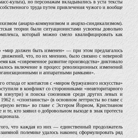
сс-культа), но персонажам вкладывались в уста тексты
обственного труда путем привлечения чужого и вообще
рхизмом (анархо-коммунизмом и анархо-синдикализмом).
хистская теории были ситуационистами усвоены довольно
комплекса, который можно смело квалифицировать как
о «мир должен быть изменен» — при этом предлагалось
 движений, что, по их мнению, было связано с неверной
емя как «современное развитие производства» диктовало
овалось включение в процесс революционных изменений
организационными и аппаратными рамками».
го отхода от контактов с «миром буржуазного искусства»
вступили в конфликт со сторонниками «неавторитарного
я изнутри) и поиска союзников среди других левых и
62 г. «спонтанисты» (в основном леттристы во главе с
ерную ветвь» во главе с Эсгером Йорном, Кристианом
 те, кто заявил о добровольном выходе в знак протеста
ационала.
того, что каждая из них — единственный продолжатель
взаимной полемике удалось наконец сформулировать ряд