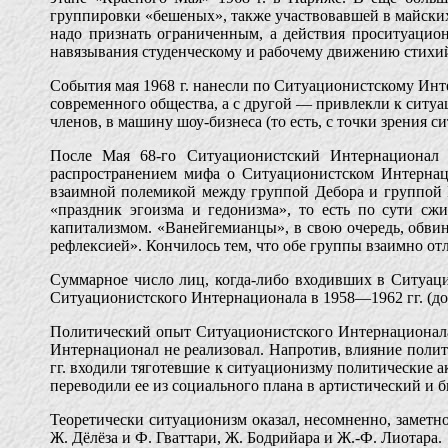
группировки «бешеных», также участвовавшей в майских
надо признать ограниченным, а действия проситуацион
навязывания студенческому и рабочему движению стихи
События мая 1968 г. нанесли по Ситуационистскому Инте
современного общества, а с другой — привлекли к сит
членов, в машину шоу-бизнеса (то есть, с точки зрения с
После Мая 68-го Ситуационистский Интернационал 
распространением мифа о Ситуационистском Интернаци
взаимной полемикой между группой Дебора и группой 
«праздник эгоизма и гедонизма», то есть по сути сжи
капитализмом. «Ванейгемианцы», в свою очередь, обвин
рефлексией». Кончилось тем, что обе группы взаимно отл
Суммарное число лиц, когда-либо входивших в Ситуац
Ситуационистского Интернационала в 1958—1962 гг. (до р
Политический опыт Ситуационистского Интернационала
Интернационал не реализовал. Напротив, влияние полит
гг. входили тяготевшие к ситуационизму политические а
переводили ее из социального плана в артистический и 
Теоретически ситуационизм оказал, несомненно, заметн
Ж. Дёлёза и Ф. Гваттари, Ж. Бодрийара и Ж.-Ф. Лиотара.