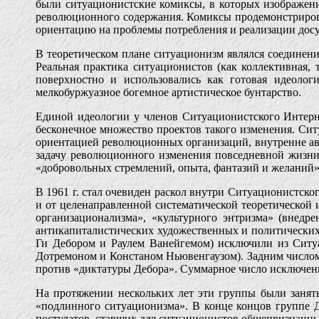
были ситуационистские комиксы, в которых изображени
революционного содержания. Комиксы продемонстриров
ориентацию на проблемы потребления и реализации досуга
В теоретическом плане ситуационизм являлся соединен
Реальная практика ситуационистов (как коллективная, 
поверхностно и использовались как готовая идеолог
мелкобуржуазное богемное артистическое бунтарство.
Единой идеологии у членов Ситуационистского Интерн
бесконечное множество проектов такого изменения. Сит
ориентацией революционных организаций, внутренне авт
задачу революционного изменения повседневной жизни
«добровольных стремлений, опыта, фантазий и желаний
В 1961 г. стал очевиден раскол внутри Ситуационистско
и от целенаправленной систематической теоретической
организационализма», «культурного энтризма» (внед
антикапиталистических художественных и политических
Ги Дебором и Раулем Ванейгемом) исключили из Ситу
Дотремоном и Констаном Ньювенгаузом). Задним числом 
против «диктатуры Дебора». Суммарное число исключен
На протяжении нескольких лет эти группы были занят
«подлинного ситуационизма». В конце концов группе Д
постулатов, ставших для ситуационистов общепризнанны