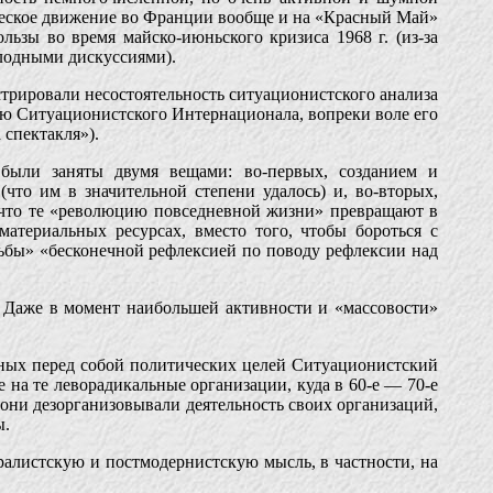
нческое движение во Франции вообще и на «Красный Май»
ьзы во время майско-июньского кризиса 1968 г. (из-за
лодными дискуссиями).
стрировали несостоятельность ситуационистского анализа
ю Ситуационистского Интернационала, вопреки воле его
 спектакля»).
были заняты двумя вещами: во-первых, созданием и
то им в значительной степени удалось) и, во-вторых,
 что те «революцию повседневной жизни» превращают в
материальных ресурсах, вместо того, чтобы бороться с
рьбы» «бесконечной рефлексией по поводу рефлексии над
 Даже в момент наибольшей активности и «массовости»
ных перед собой политических целей Ситуационистский
на те леворадикальные организации, куда в 60-е — 70-е
 они дезорганизовывали деятельность своих организаций,
ы.
ралистскую и постмодернистскую мысль, в частности, на