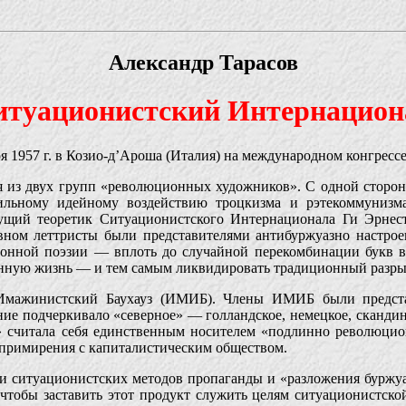
Александр Тарасов
итуационистский Интернацион
 1957 г. в Козио-д’Ароша (Италия) на международном конгрес
из двух групп «революционных художников». С одной стороны
ильному идейному воздействию троцкизма и рэтекоммунизма
дущий теоретик Ситуационистского Интернационала Ги Эрнест
овном леттристы были представителями антибуржуазно настро
ионной поэзии — вплоть до случайной перекомбинации букв в 
енную жизнь — и тем самым ликвидировать традиционный разрыв
мажинистский Баухауз (ИМИБ). Члены ИМИБ были предста
ание подчеркивало «северное» — голландское, немецкое, сканди
ь» считала себя единственным носителем «подлинно революцио
и примирения с капиталистическим обществом.
ситуационистских методов пропаганды и «разложения буржуазн
 чтобы заставить этот продукт служить целям ситуационистск