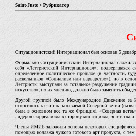
Saint-Juste
>
Рубрикатор
С
Ситуационистский Интернационал был основан 5 декабря
Формально Ситуационистский Интернационал сложился 
себя «Леттристский Интернационал», подвергшаяся с
определенное политическое прошлое (в частности, бу
раскольников «Социализм или варварство»), но в осн
Леттристы выступали за тотальное разрушение традиц
искусство», по их мнению, должно было заменить обыд
Другой группой было Международное Движение за И
относились к его так называемой Северной ветви (назв
была в основном все та же Франция). «Северная ветв
лидеров сюрреализма в сторону мистицизма, эстетства 
Члены ИМИБ заложили основы некоторых специфически 
помощью коллажа чужого готового арт-продукта, с тем