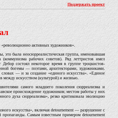
Поддержать проект
ал
се «революционно активных художников».
, это была неосюрреалистическая группа, именовавшая
 (коммунизма рабочих советов). Ряд леттристов имел
 Дебор состоял некоторое время в группе троцкистов-
енной богемы — поэтами, архитекторами, художниками.
словах — и за создание «единого искусства». «Единое
 между искусством (культурой) и жизнью.
вителями самого младшего поколения сюрреализма и
навское происхождение художников; местом работы у них
нного духа сюрреализма», резко критиковала эволюцию
ого искусства», включая detournement — разрушение с
ой пропаганды. Самым известным примером detournement