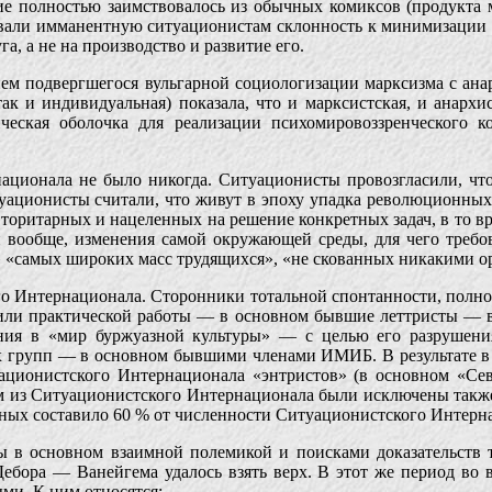
е полностью заимствовалось из обычных комиксов (продукта ма
али имманентную ситуационистам склонность к минимизации с
, а не на производство и развитие его.
ием подвергшегося вульгарной социологизации марксизма с ана
так и индивидуальная) показала, что и марксистская, и анар
ическая оболочка для реализации психомировоззренческого 
ационала не было никогда. Ситуационисты провозгласили, чт
уационисты считали, что живут в эпоху упадка революционных
оритарных и нацеленных на решение конкретных задач, в то вр
 вообще, изменения самой окружающей среды, для чего треб
» «самых широких масс трудящихся», «не скованных никакими 
го Интернационала. Сторонники тотальной спонтанности, полно
 или практической работы — в основном бывшие леттристы — 
рения в «мир буржуазной культуры» — с целью его разрушени
 групп — в основном бывшими членами ИМИБ. В результате в 19
ационистского Интернационала «энтристов» (в основном «Сев
из Ситуационистского Интернационала были исключены также и
ных составило 60 % от численности Ситуационистского Интерн
ы в основном взаимной полемикой и поисками доказательств 
ебора — Ванейгема удалось взять верх. В этот же период во 
ми. К ним относятся: