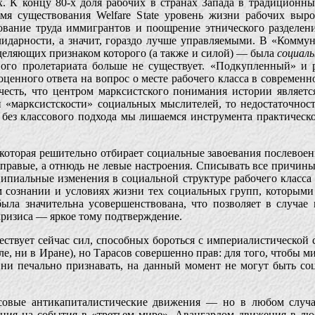
. К концу 80-х доля рабочих в странах Запада в традиционн
время существования Welfare State уровень жизни рабочих вы
вание труда иммигрантов и поощрение этнического разделения
олидарности, а значит, гораздо лучше управляемыми. В «Комм
еделяющих признаком которого (а также и силой) — была
социал
ного пролетариата больше не существует. «Подкупленный» 
оценного ответа на вопрос о месте рабочего класса в современн
учесть, что центром марксистского понимания истории являет
и «марксистскости» социальных мыслителей, то недостаточнос
 без классового подхода мы лишаемся инструмента практическо
которая решительно отбирает социальные завоевания послевоенн
е правые, а отнюдь не левые настроения. Списывать все причин
ипиальные изменения в социальной структуре рабочего класса 
м сознании и условиях жизни тех социальных групп, которым
была значительна усовершенствована, что позволяет в случ
кризиса — яркое тому подтверждение.
ествует сейчас сил, способных бороться с империалистической
е, ни в Иране), но Тарасов совершенно прав: для того, чтобы м
о ни печально признавать, на данный момент не могут быть 
ссовые антикапиталистические движения — но в любом случа
ция на события в «третьем мире». Авангардом движения в люб