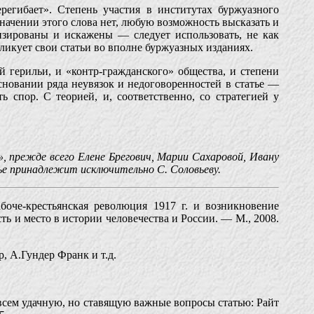
регибает». Степень участия в институтах буржуазного
значении этого слова нет, любую возможность высказать и
изированы и искажены — следует использовать, не как
бликует свои статьи во вполне буржуазных изданиях.
 герильи, и «контр-гражданского» общества, и степени
новании ряда неувязок и недоговоренностей в статье —
 спор. С теорией, и, соответственно, со стратегией у
 прежде всего Елене Брегович, Марии Сахаровой, Ивану
ье принадлежит исключительно С. Соловьеву.
оче-крестьянская революция 1917 г. и возникновение
ть и место в истории человечества и России. — М., 2008.
, А.Гундер Франк и т.д.
 всем удачную, но ставящую важные вопросы статью: Райт