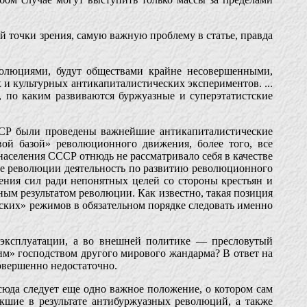
й точки зрения, самую важную проблему в статье, правда
олюциями, будут обществами крайне несовершенными,
 и культурных антикапиталистических экспериментов. ...
, по каким развиваются буржуазные и суперэтатистские
СССР были проведены важнейшие антикапиталистические
ой базой» революционного движения, более того, все
населения СССР отнюдь не рассматривало себя в качестве
ле революции деятельность по развитию революционного
жения сил ради непонятных целей со стороны крестьян и
вным результатом революции. Как известно, такая позиция
еских» режимов в обязательном порядке следовать именно
а эксплуатации, а во внешней политике — пресловутый
ким» господством другого мирового жандарма? В ответ на
совершенно недостаточно.
тсюда следует еще одно важное положение, о котором сам
икшие в результате антибуржуазных революций, а также