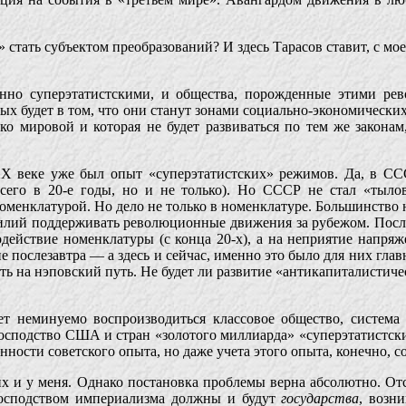
стать субъектом преобразований? И здесь Тарасов ставит, с мое
нно суперэтатистскими, и общества, порожденные этими рев
ых будет в том, что они станут зонами социально-экономических
ко мировой и которая не будет развиваться по тем же законам
 XX веке уже был опыт «суперэтатистских» режимов. Да, в 
сего в 20-е годы, но и не только). Но СССР не стал «тылов
оменклатурой. Но дело не только в номенклатуре. Большинство 
силий поддерживать революционные движения за рубежом. Пос
действие номенклатуры (с конца 20-х), а на неприятие напря
е послезавтра — а здесь и сейчас, именно это было для них гла
ить на нэповский путь. Не будет ли развитие «антикапиталистич
дет неминуемо воспроизводиться классовое общество, систем
и господство США и стран «золотого миллиарда» «суперэтатистс
нности советского опыта, но даже учета этого опыта, конечно, 
 их и у меня. Однако постановка проблемы верна абсолютно. О
 господством империализма должны и будут
государства
, возн