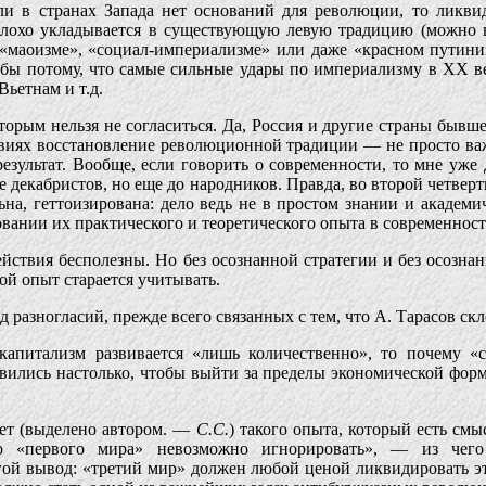
ли в странах Запада нет оснований для революции, то ликви
плохо укладывается в существующую левую традицию (можно 
 «маоизме», «социал-империализме» или даже «красном путиниз
я бы потому, что самые сильные удары по империализму в XX в
ьетнам и т.д.
орым нельзя не согласиться. Да, Россия и другие страны бывше
овиях восстановление революционной традиции — не просто ва
результат. Вообще, если говорить о современности, то мне уже
е декабристов, но еще до народников. Правда, во второй четве
ьна, геттоизирована: дело ведь не в простом знании и академ
овании их практического и теоретического опыта в современност
действия бесполезны. Но без осознанной стратегии и без осозна
ой опыт старается учитывать.
д разногласий, прежде всего связанных с тем, что А. Тарасов ск
капитализм развивается «лишь количественно», то почему «
вились настолько, чтобы выйти за пределы экономической форма
нет (выделено автором. —
С.С.
) такого опыта, который есть см
во «первого мира» невозможно игнорировать», — из чего
гой вывод: «третий мир» должен любой ценой ликвидировать эт