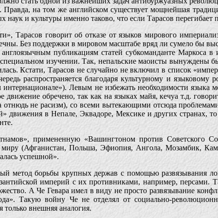
лжно стать одной из важнейших задач антибуржуазных революци
ть. Правда, на том же английском существует мощнейшая тради
 наук и культуры именно таково, что если Тарасов перегибает п
», Тарасов говорит об отказе от языков мирового империализ
чны. Без поддержки в мировом масштабе вряд ли сумело бы выст
 англоязычным публикациям статей субкоманданте Маркоса в 
 специальном изучении. Так, непальские маоисты вынуждены бы
авилась. Кстати, Тарасов не случайно не включил в список «имп
редь распространяется благодаря культурному и языковому ро
м интернационале»). Левым не избежать необходимости языка м
 движение обречено, так как на языках майя, кечуа т.д. говор
, а отнюдь не расизм), со всеми вытекающими отсюда проблема
» движения в Непале, Эквадоре, Мексике и других странах, т
нте.
ьетнамов», примененную «Вашингтоном против Советского С
миру (Афганистан, Польша, Эфиопия, Ангола, Мозамбик, Камбо
залась успешной».
тный метод борьбы крупных держав с помощью развязывания ло
зантийской империй с их противниками, например, персами. Т
ство. А Че Гевара имел в виду не просто развязывание конфли
ода». Такую войну Че не отделял от социально-революционн
я только внешняя аналогия.