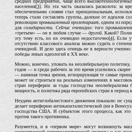
средних предприятий, чаще всего высокотехнологичных
населения
[3]
. Но эта часть оказалась расколота: за 
обеспеченными слоями стал принципиальным, использо
теперь стали составлять группы, далекие от идеалов с
революции
промышленный пролетариат
, одним из опр
для
солидарности
. Сейчас очевидно: того промышлен
«третьем» — он в любом случае —
другой
. Какой? Полн
эту тему есть, но их очевидно недостаточно
[4]
. Если 
отсутствию классового анализа можно судить о степен
очевидной. И дело здесь отнюдь не в верности учению:
победы левых идеологий в XX веке.
Можно, конечно, уповать на неолиберальную политику, 
годов — и среди рабочих за это время усилились скоре
— наивная точка зрения, игнорирующая те самые принц
может не строиться на реальных изменениях в массово
стран периферии за годы господства неолиберализма 
мощность, и политика ряда европейских стран в период 
Неудачи антиглобалистского движения показали: не сущ
делает периферию антикапиталистической (ни в Венесуэл
господства США. И субъектом этого процесса, как эт
против такого противника.
Разумеется, и в «первом мире» могут возникнуть ма
существующей империалистической системы и как реак