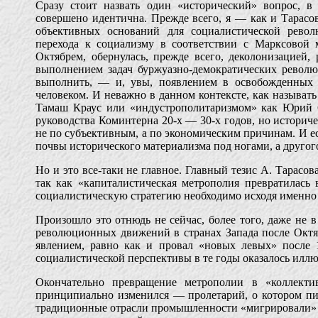
Сразу стоит назвать один «исторический» вопрос, 
совершено идентична. Прежде всего, я — как и Тарасо
объективных оснований для социалистической револ
перехода к социализму в соответствии с Марксовой
Октябрем, обернулась, прежде всего, деколонизацией
выполнением задач буржуазно-демократических револю
выполнить, — и, увы, появлением в освобожденных о
человеком. И неважно в данном контексте, как называт
Тамаш Краус или «индустрополитаризмом» как Юрий С
руководства Коминтерна 20-х — 30-х годов, но историч
не по субъективным, а по экономическим причинам. И е
почвы исторического материализма под ногами, а другог
Но и это все-таки не главное. Главный тезис А. Тарасо
так как «капиталистическая метрополия превратилась
социалистическую стратегию необходимо исходя именно и
Произошло это отнюдь не сейчас, более того, даже не 
революционных движений в странах Запада после Октяб
явлением, равно как и провал «новых левых» после 1
социалистической перспективы в те годы оказалось илл
Окончательно превращение метрополии в «коллекти
принципиально изменился — пролетарий, о котором пи
традиционные отрасли промышленности «мигрировали» в 