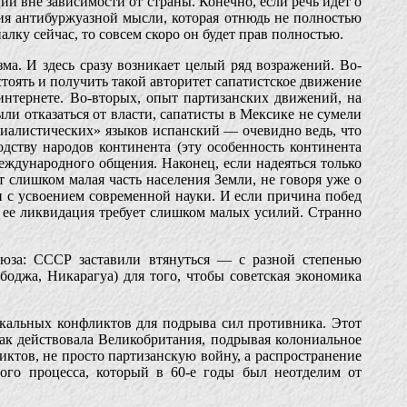
й вне зависимости от страны. Конечно, если речь идет о
ция антибуржуазной мысли, которая отнюдь не полностью
алку сейчас, то совсем скоро он будет прав полностью.
ма. И здесь сразу возникает целый ряд возражений. Во-
оять и получить такой авторитет сапатистское движение
интернете. Во-вторых, опыт партизанских движений, на
ли отказаться от власти, сапатисты в Мексике не сумели
ериалистических» языков испанский — очевидно ведь, что
дству народов континента (эту особенность континента
еждународного общения. Наконец, если надеяться только
ит слишком малая часть населения Земли, не говоря уже о
ми с усвоением современной науки. И если причина побед
о ее ликвидация требует слишком малых усилий. Странно
оюза: СССР заставили втянуться — с разной степенью
джа, Никарагуа) для того, чтобы советская экономика
кальных конфликтов для подрыва сил противника. Этот
ак действовала Великобритания, подрывая колониальное
ктов, не просто партизанскую войну, а распространение
ого процесса, который в 60-е годы был неотделим от