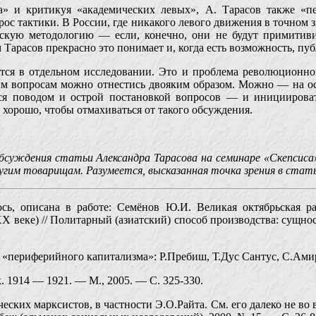
а» и критикуя «академических левых», А. Тарасов также «пе
рос тактики. В России, где никакого левого движения в точном 
тскую методологию — если, конечно, они не будут примитив
м Тарасов прекрасно это понимает и, когда есть возможность, пу
ся в отдельном исследовании. Это и проблема революционной
ым вопросам можно отнестись двояким образом. Можно — на ос
ся поводом и острой постановкой вопросов — и инициировать
 хорошо, чтобы отмахиваться от такого обсуждения.
уждения статьи Александра Тарасова на семинаре «Скепсиса»,
гим товарищам. Разумеется, высказанная точка зрения в стат
, описана в работе: Семёнов Ю.И. Великая октябрьская раб
X веке) // Политарный (азиатский) способ производства: сущнос
«периферийного капитализма»: Р.Пребиш, Т.Дус Сантус, С.Амир
 1914 — 1921. — М., 2005. — С. 325-330.
ских марксистов, в частности Э.О.Райта. См. его далеко не во