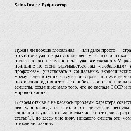
Saint-Juste
>
Рубрикатор
Нужна ли вообще глобальная — или даже просто — страт
отсутствие уже не раз стоило левым разных оттенков о
ничего нового не нужно и так уже все сказано у Маркса
принципе не стоит задумываться над «глобальным», 
профсоюзам, участвовать в социальных, экологически
моему, ведут в тупик. Отсутствие стратегии неминуемо
повторению одних и тех же ошибок, равно как и попытк
замыслы, созданные мало того, что до распада СССР и 
мировой войны.
В своем отзыве я не касаюсь проблемы характера советс
левых, я отнюдь не считаю эти дискуссии бесцель
концепции суперэтатизма, в том числе и от целого ряд
статьи
[1]
, но здесь я не вижу никакого смысла эти мо
отнюдь не главное.