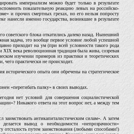
дировать империализм можно будет только в результате
вспомнить показательную реакцию левых на российско-
ме» и прочих смертных грехах, но его нельзя попросту
еке нанесли именно государства, возникшие в результате
го советского блока откатились далеко назад. Нынешний
жная задача, это вообще первое условие любой успешной
 давно приходит на ум (при всей условности такого рода
рти XIX века революционная традиция была жива, созревая
ическом изучении примеров из практики и теоретических
и, чего практически не происходит.
ния исторического опыта они обречены на стратегическое
лонен «перегибать палку» в своих выводах.
сегодня нет условий для совершения социалистической
ции»? Никакого ответа на этот вопрос нет, а между тем
ысл заимствовать антикапиталистическим силам». А затем
 делается вывод о необходимости «непрозрачности»
у отсталость путем заимствования (любыми способами!)