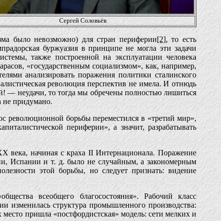
Сергей Соловьёв
изма было невозможно) для стран периферии
[2]
, то есть
прадорская буржуазия в принципе не могла эти задачи
истемы, также построенной на эксплуатации человека
арасов, «государственным социализмом», как, например,
елями анализировать поражения политики сталинского
иалистическая революция перспектив не имела. И отнюдь
й! — неудачи, то тогда мы обречены полностью лишиться
а не придумано.
олюс революционной борьбы переместился в «третий мир»,
 капиталистической периферии», а значит, разрабатывать
XX века, начиная с краха II Интернационала. Поражение
и, Испании и т. д. было не случайным, а закономерным
олезности этой борьбы, но следует признать: видение
бщества всеобщего благосостояния». Рабочий класс
ии изменилась структура промышленного производства:
 место пришла «постфордистская» модель: сети мелких и