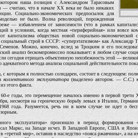
в котором наша позиция с Александром Тарасовым
в — считаю, что в начале XX века не было никаких
юции. Социально-экономических предпосылок для
 моделью не было. Волна революций, порожденная
, реже — избавлением от зависимости (что в рамках капитал
ций в условиях, когда местная «периферийная» или вовсе ком
т капитализма обществах новой социально-экономической с
ь социальный строй в СССР: «суперэтатизмом» как Александр Т
еменов. Можно, конечно, вслед за Троцким и его последоват
еский анализ бескомпромиссно показывает: в любом случае соц
сли сегодня отрицать объективную неизбежность этой — велико
о адекватного метода анализа социальной действительности пок
ва, с которым я полностью солидарен, состоит в следующем: п
 в
коллективного эксплуататора
(выделено автором. —
С.С
.)
з этого факта.
в 60-е годы, это перемещение началось именно в первой трети 
ря, несмотря на героическую борьбу левых в Италии, Германи
968 года. Разумеется, речь ни в коем случае не идет о бесп
юзорным.
вного эксплуататора» произошло в период формирования «о
сал Маркс, на Западе исчез. В Западной Европе, США и Япон
«третий мир», оставив в наследство «пояса ржавчины», а на их