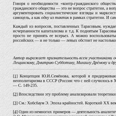
Говоря о необходимости «контр-гражданского обществ
гражданского общества — это не вопрос стратегии, а воп
аргументировать социалистические взгляды и марксис
самоцель, а как
одну из тактик
в рамках стратегии. И са
Каждый из вопросов, поставленных Тарасовым, нуждает
исчерпанности капитализма и т.д. К поднятым Тарасов
просто не принять ее всерьез. А можно воспользовать
российских — и не только — левых обстоит не настолько
Автор выражает признательность всем участниками обс
Лещинскому, Дмитрию Субботину, Михаилу Дрёмову и дру
[1]
Концепция Ю.И.Семёнова, которой я придерживаюсь
неополитаризма в СССР (Россия: что с ней случилось в X
— С. 149-235.
[2]
Впоследствии эту проблему анализировали теоретики 
[3]
См.: Хобсбаум Э. Эпоха крайностей. Короткий XX век.
[4]
Один из немногих примеров — деятельность аналитиче