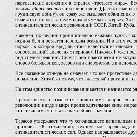
партизанские движения в странах «третьего мира». Ес
межгосударственного
противостояния
[6]
. Этот вывод 
грузинскую войну), он сразу же вызывает обвинения в
отметать с порога, а необходим обсуждать всерьез. Хот
антикапиталистических революций: СССР, Китай, Куба, В
Наконец, последний принципиально важный пункт, с кот
период был и остается периодом реакции. И в этих усл
борьбы, в которой вряд ли стоит надеяться на близкий 
сопоставлений) аналогия с периодом Николая I: уже посл
под спудом реакции. Сейчас она практически не актуал
споров большевиков, эсеров или анархистов, а в использ
Все сказанное отнюдь не означает, что все протестные 
поражение. Хотя бы потому, что классовый противник св
На этом единство позиций заканчивается и начинается ря
Прежде всего, оказывается «повисшим» вопрос: если 
революции: нигде в мире производительные силы не раз
этот тезис имеет в статье важнейшее значение.
Тарасов утверждает, что «у сегодняшнего капитализма 
признает: «К сожалению, техническое превосходст
антикапиталистических сил. Однако напрашивается дру