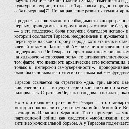
научно-технических достижений Запада. Именно это и до
культуре и теории, то здесь с Тарасовым трудно спори
себя исчерпала
[7]
. Но направление развития гуманитарных
Продолжая свою мысль о необходимости «непрозрачности
первых, приводимые автором примеры отнюдь не безупре
— а эта поддержка была получена благодаря испано- и
который ссылается Тарасов, неоднозначен и нуждается в
перетянуть на свою сторону города, хотя эта цель и ст
«левый пояс» в Латинской Америке не в последнюю оче
подчеркивал и Че Гевара, говоря о «латиноамериканско
на языковую «непрозрачность», то антикапиталистическое
том факте, что языки эти архаические (это констатация
только в «имперской самоуверенности», «проворонившей
было бы основывать стратегию на таком зыбком фундаме
Тарасов ссылается на стратегию «два, три, много В
вовлеченности — в целую серию конфликтов по всему 
надорвалась. Стратегия Че, как и следовало ожидать, ока
Но это отнюдь не стратегия Че Гевары — это стандар
метод использовали еще во времена войн Римской и Ви
господство Испании и Франции. Таких примеров — множе
партизанской войны как следствия «мобилизации нар
анти(нео)колониальной борьбы. А у Тарасова подмечаетс