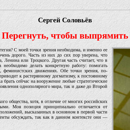
Сергей Соловьёв
Перегнуть, чтобы выпрямить
егия? С моей точки зрения необходима, и именно ее
чень дорого. Часть из них до сих пор уверена, что
, Ленина или Троцкого. Другая часть считает, что в
а необходимо делать конкретную работу: помогать
х, феминистских движениях. Обе точки зрения, по-
 приводит к растерянному догматизму, к постоянному
а брать сейчас на вооружение любые стратегические
появления однополярного мира, так и даже до Второй
кого общества, хотя, в отличие от многих российских
ными. Моя позиция принципиально отличается от
а положений, высказанных в основном в первой части
менты обсуждать, так как в данном контексте они —