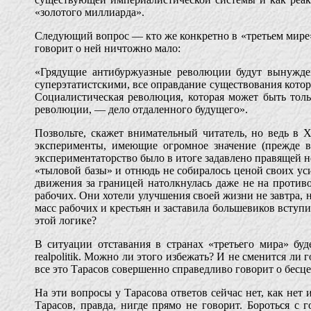
«золотого миллиарда».
Следующий вопрос — кто же конкретно в «третьем мире» 
говорит о ней ничтожно мало:
«Грядущие антибуржуазные революции будут вынужде
суперэтатистскими, все оправдание существования котор
Социалистическая революция, которая может быть толь
революции, — дело отдаленного будущего».
Позвольте, скажет внимательный читатель, но ведь в
эксперименты, имеющие огромное значение (прежде в
экспериментаторство было в итоге задавлено правящей н
«тыловой базы» и отнюдь не собиралось ценой своих у
движения за границей натолкнулась даже не на противо
рабочих. Они хотели улучшения своей жизни не завтра, н
масс рабочих и крестьян и заставила большевиков вступ
этой логике?
В ситуации отставания в странах «третьего мира» бу
realpolitik. Можно ли этого избежать? И не сменится л
все это Тарасов совершенно справедливо говорит о бесце
На эти вопросы у Тарасова ответов сейчас нет, как нет
Тарасов, правда, нигде прямо не говорит. Бороться с