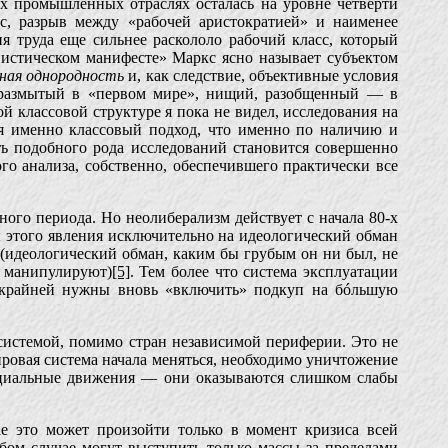
ых промышленных отраслях осталась на уровне четверти
рос, разрыв между «рабочей аристократией» и наименее
 труда еще сильнее раскололо рабочий класс, который
унистическом манифесте» Маркс ясно называет субъектом
ьная однородность
и, как следствие, объективные условия
и размытый в «первом мире», нищий, разобщенный — в
ой классовой структуре я пока не видел, исследования на
ся именно классовый подход, что именно по наличию и
ть подобного рода исследований становится совершенно
го анализа, собственно, обеспечившего практически все
ого периода. Но неолиберализм действует с начала 80-х
ы этого явления исключительно на идеологический обман
(идеологический обман, каким бы грубым он ни был, не
и манипулируют)
[5]
. Тем более что система эксплуатации
ае крайней нужны вновь «включить» подкуп на бóльшую
 системой, помимо стран независимой периферии. Это не
ировая система начала меняться, необходимо уничтожение
социальные движения — они оказываются слишком слабы
е это может произойти только в момент кризиса всей
ом случае могут выступить только массы за пределами