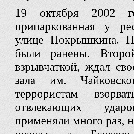
19 октября 2002 го
припаркованная у ре
улице Покрышкина. П
были ранены. Второ
взрывчаткой, ждал сво
зала им. Чайковск
террористам взорва
отвлекающих удар
применяли много раз, н
школы в Беслане 