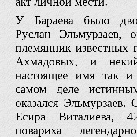
акт личной мести.
У Бараева было дво
Руслан Эльмурзаев, 
племянник известных 
Ахмадовых, и неки
настоящее имя так и
самом деле истинны
оказался Эльмурзаев.
Есира Виталиева, 4
повариха легендарн