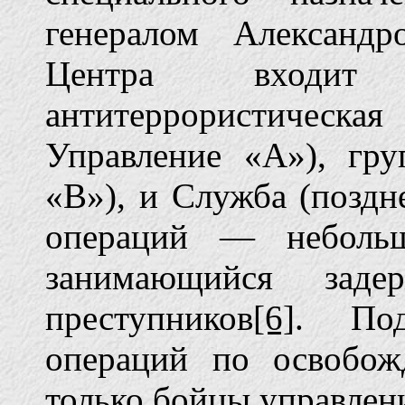
генералом Александ
Центра входит 
антитеррористическ
Управление «А»), гр
«В»), и Служба (поздн
операций — неболь
занимающийся заде
преступников
[6]
. Под
операций по освобо
только бойцы управлен