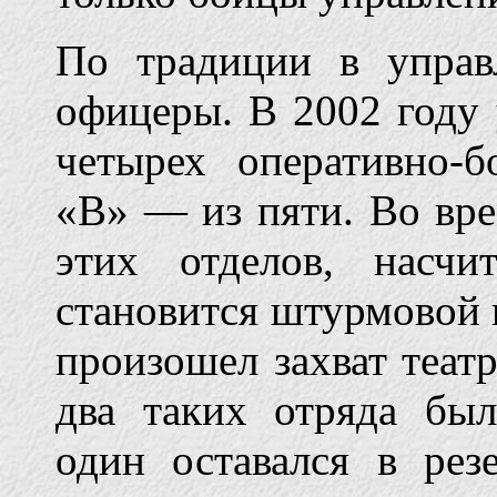
По традиции в упра
офицеры. В 2002 году 
четырех оперативно-б
«В» — из пяти. Во вр
этих отделов, насч
становится штурмовой г
произошел захват теат
два таких отряда бы
один оставался в рез