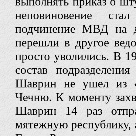
выполнять приказ о шт
неповиновение ста
подчинение МВД на д
перешли в другое ведо
просто уволились. В 1
состав подразделени
Шаврин не ушел из 
Чечню. К моменту захв
Шаврин 14 раз отпр
мятежную республику, а