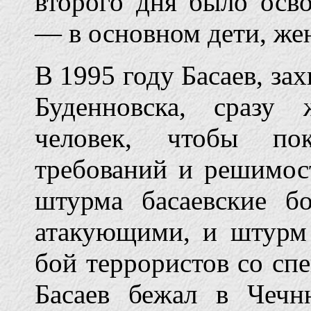
второго дня было осв
— в основном дети, ж
В 1995 году Басаев, за
Буденновска, сразу 
человек, чтобы пок
требований и решимос
штурма басаевские б
атакующими, и штурм
бой террористов со сп
Басаев бежал в Чечн