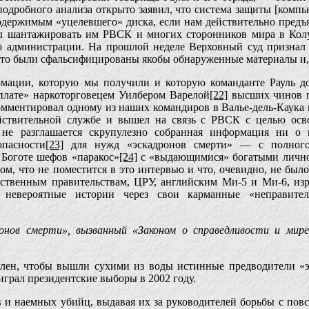
одробного анализа открыто заявил, что система защиты [компью
держимым «уцелевшего» диска, если нам действительно предъяв
бы шантажировать им РВСК и многих сторонников мира в Кол
о администрации. На прошлой неделе Верховный суд признал 
 что были сфальсифицированы якобы обнаруженные материалы и,
рмации, которую мы получили и которую команданте Рауль д
рплате» наркоторговецем Уилбером Варелой
[22]
высших чинов 
мментировал одному из наших командиров в Валье-дель-Каука
ействительной службе и вышел на связь с РВСК с целью осв
не разглашается скрупулезно собранная информация ни о 
опасности
[23]
для нужд «эскадронов смерти» — с полного
в Боготе шефов «паракос»
[24]
с «выдающимися» богатыми лично
ом, что не поместится в это интервью и что, очевидно, не был
ственным правительствам, ЦРУ, английским Ми-5 и Ми-6, из
 невероятные истории через свои карманные «неправител
онов смерти», вызванный «Законом о справедливости и мире
влен, чтобы вышли сухими из воды истинные предводители «
грал президентские выборы в 2002 году.
 и наемных убийц, выдавая их за руководителей борьбы с пов