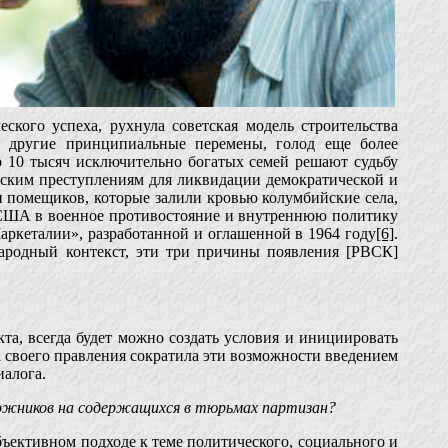
ского успеха, рухнула советская модель строительства
е другие принципиальные перемены, голод еще более
о 10 тысяч исключительно богатых семей решают судьбу
еским преступлениям для ликвидации демократической и
и помещиков, которые залили кровью колумбийские села,
й США в военное противостояние и внутреннюю политику
ркеталии», разработанной и оглашенной в 1964 году
[6]
.
народный контекст, эти три причины появления [РВСК]
а, всегда будет можно создать условия и инициировать
а своего правления сократила эти возможности введением
иалога.
ложников на содержащихся в тюрьмах партизан?
бъективном подходе к теме политического, социального и