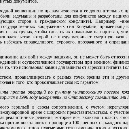
янутых документов.
одной конвенции по правам человека и ее дополнительных про
 были задуманы и разработаны для конфликтов между нациями
твующих сторон в гражданском конфликте]. Например, «вн
а государственных вооруженных сил Колумбии, применяющаяс
ия на их трупах, чтобы сделать их похожими на партизан, ун
законодательство которой не предусматривает смертную казнь
 избежать справедливого, сурового, прозрачного и оправдан
дписание для войн между нациями, он не может быть отнесен
ожденной и осуществленной государством при военном, финанс
за то, что использовал камни для защиты от агрессии гиганта Го
ством, проанализировать с разных точек зрения эти и други
ючая и того, кто провозглашает себя их гарантом.
мины против операций по ручному уничтожению посевов кок
орился в 1998 году искоренять по Оттавскому соглашению или
мого герильей в своем сопротивлении, с учетом нерегулярно
международной арене с широким представительством, с участие
 реалистичные решения, которые все, включая и власть, смог
йска против восставших в пропорции 100 военных на каждого п
акетами всех типов, пулеметами сотен американских и русских