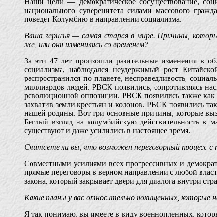
Наши цели — демократическое сосуществование, соци
национального суверенитета силами массового гражда
поведет Колумбию в направлении социализма.
Ваша герилья — самая старая в мире. Причины, которы
же, или они изменились со временем?
За эти 47 лет произошли разительные изменения в обл
социализма, наблюдался неудержимый рост Китайско
распространился по планете, несправедливость, социа
миллиардов людей. РВСК появились, сопротивляясь нас
революционной оппозиции. РВСК появились также как от
захватив земли крестьян и колонов. РВСК появились т
нашей родины. Вот три основные причины, которые выз
Беглый взгляд на колумбийскую действительность в м
существуют и даже усилились в настоящее время.
Считаете ли вы, что возможен переговорный процесс с
Совместными усилиями всех прогрессивных и демократи
прямые переговоры в верном направлении с любой власть
закона, который закрывает двери для диалога внутри ст
Какие планы у вас относительно похищенных, которые 
Я так понимаю, вы имеете в виду военнопленных, которы