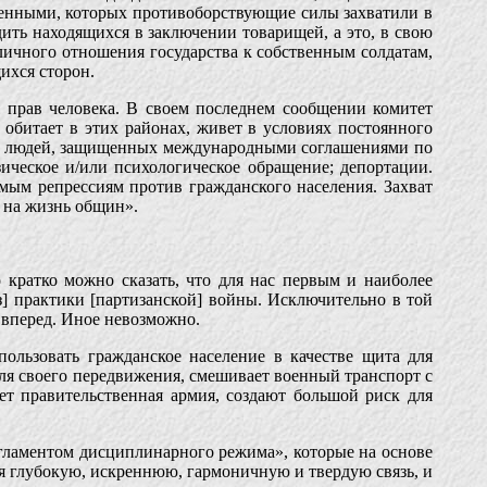
пленными, которых противоборствующие силы захватили в
ить находящихся в заключении товарищей, а это, в свою
зличного отношения государства к собственным солдатам,
ихся сторон.
 прав человека. В своем последнем сообщении комитет
 обитает в этих районах, живет в условиях постоянного
 на людей, защищенных международными соглашениями по
ическое и/или психологическое обращение; депортации.
мым репрессиям против гражданского населения. Захват
 на жизнь общин».
кратко можно сказать, что для нас первым и наиболее
з] практики [партизанской] войны. Исключительно в той
 вперед. Иное невозможно.
ользовать гражданское население в качестве щита для
для своего передвижения, смешивает военный транспорт с
ет правительственная армия, создают большой риск для
гламентом дисциплинарного режима», которые на основе
 глубокую, искреннюю, гармоничную и твердую связь, и