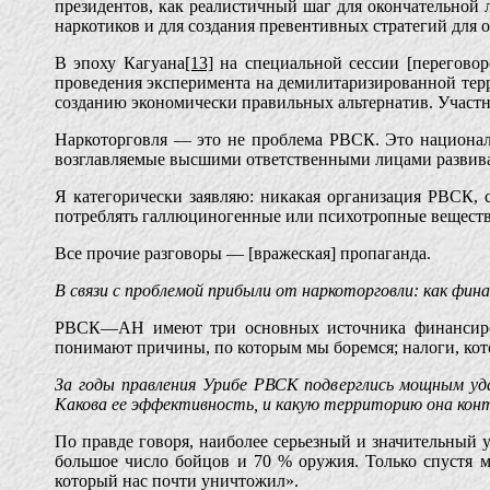
президентов, как реалистичный шаг для окончательной
наркотиков и для создания превентивных стратегий для
В эпоху Кагуана
[13]
на специальной сессии [переговор
проведения эксперимента на демилитаризированной терр
созданию экономически правильных альтернатив. Участн
Наркоторговля — это не проблема РВСК. Это националь
возглавляемые высшими ответственными лицами развиваю
Я категорически заявляю: никакая организация РВСК, с
потреблять галлюциногенные или психотропные веществ
Все прочие разговоры — [вражеская] пропаганда.
В связи с проблемой прибыли от наркоторговли: как фи
РВСК—АН имеют три основных источника финансиров
понимают причины, по которым мы боремся; налоги, кот
За годы правления Урибе РВСК подверглись мощным уд
Какова ее эффективность, и какую территорию она кон
По правде говоря, наиболее серьезный и значительный 
большое число бойцов и 70 % оружия. Только спустя м
который нас почти уничтожил».