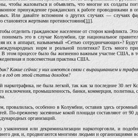
ны, чтобы жаловаться и объявлять, что многие их солдаты по
законное принуждение гражданских к работе проводниками в о
мых. Или давайте вспомним о других случаях — случаях фар
то становятся жертвами противостояния
[11]
.
тобы отделить гражданское население от сторон конфликта. Это
к понимать это в случае Колумбии, где национальное правит
няя их в аппарат, называемый «Сетью сотрудничающих»? Будут
 международных норм и реальной политики? Есть много пр
 В этом процессе было бы жизненно важным участие США, в том
 ежедневная и повсеместная практика США.
ик? Какие сейчас у них имеются связи с выращиванием и трафи
т в год от этой статьи доходов?
й наркотрафика, не была легкой, так как за последние 30 лет 
без исключения, промышленность, банки, коммерция, политика, с
ва.
м, провалилась, особенно в Колумбии, оставив здесь огромный
й. По-прежнему засеянные кокой площади составляют от 90 до
ждународных организаций.
 узаконения или декриминализации наркоторговли, и подобны
шнего дня, и, продвигаются многими людьми и организациями в