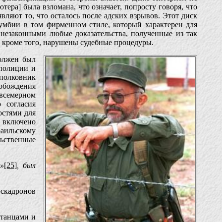
тера] была взломана, что означает, попросту говоря, что
ляют то, что осталось после адских взрывов. Этот диск
умбии в том фирменном стиле, который характерен для
незаконными любые доказательства, полученные из так
 кроме того, нарушены судебные процедуры.
олжен был
полиции и
 полковник
обождения
всемерном
 согласия
стями для
о включено
раильскому
ьственные
»
[25]
, был
эскадронов
станцами и