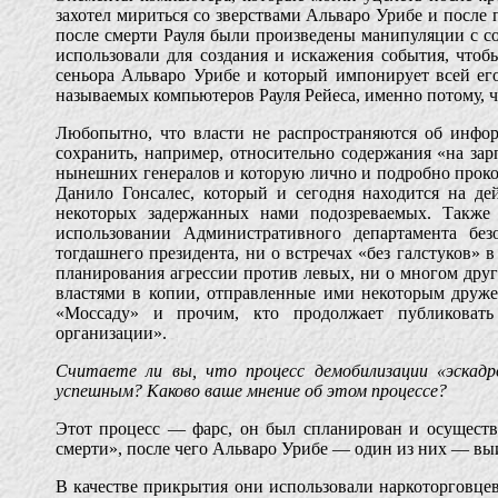
захотел мириться со зверствами Альваро Урибе и после п
после смерти Рауля были произведены манипуляции с со
использовали для создания и искажения события, что
сеньора Альваро Урибе и который импонирует всей ег
называемых компьютеров Рауля Рейеса, именно потому,
Любопытно, что власти не распространяются об инфо
сохранить, например, относительно содержания «на за
нынешних генералов и которую лично и подробно проко
Данило Гонсалес, который и сегодня находится на д
некоторых задержанных нами подозреваемых. Также 
использовании Административного департамента без
тогдашнего президента, ни о встречах «без галстуков» 
планирования агрессии против левых, ни о многом друг
властями в копии, отправленные ими некоторым друже
«Моссаду» и прочим, кто продолжает публиковать
организации».
Считаете ли вы, что процесс демобилизации «эскадр
успешным? Каково ваше мнение об этом процессе?
Этот процесс — фарс, он был спланирован и осущест
смерти», после чего Альваро Урибе — один из них — выи
В качестве прикрытия они использовали наркоторговцев