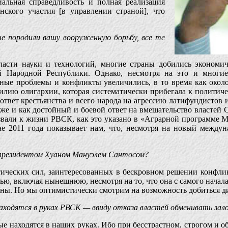
альная справедливость и полная реализация
нского участия [в управлении страной], что
е породили вашу вооруженную борьбу, все те
асти науки и технологий, многие страны добились экономиче
й Народной Республики. Однако, несмотря на это и многи
льные проблемы и конфликты увеличились, в то время как окол
илию олигархии, которая систематически прибегала к политич
вет крестьянства и всего народа на агрессию латифундистов 
акже и как достойный и боевой ответ на вмешательство власте
вали к жизни РВСК, как это указано в «Аграрной программе Ма
ае 2011 года показывает нам, что, несмотря на новый между
 президентом Хуаном Мануэлем Сантосом?
ческих сил, заинтересованных в бескровном решении конфликт
ю, включая нынешнюю, несмотря на то, что она с самого начал
раны. Но мы оптимистически смотрим на возможность добиться д
находятся в руках РВСК — ввиду отказа властей обменивать за
е находятся в наших руках. Ибо при бесстрастном, строгом и о