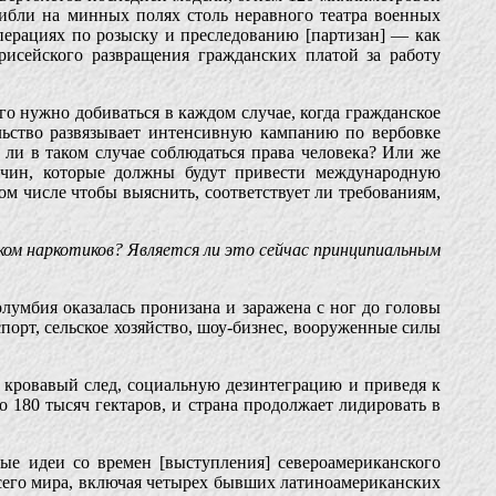
гибли на минных полях столь неравного театра военных
перациях по розыску и преследованию [партизан] — как
исейского развращения гражданских платой за работу
го нужно добиваться в каждом случае, когда гражданское
ельство развязывает интенсивную кампанию по вербовке
 ли в таком случае соблюдаться права человека? Или же
ичин, которые должны будут привести международную
 числе чтобы выяснить, соответствует ли требованиям,
ком наркотиков? Является ли это сейчас принципиальным
Колумбия оказалась пронизана и заражена с ног до головы
порт, сельское хозяйство, шоу-бизнес, вооруженные силы
 кровавый след, социальную дезинтеграцию и приведя к
 180 тысяч гектаров, и страна продолжает лидировать в
е идеи со времен [выступления] североамериканского
сего мира, включая четырех бывших латиноамериканских