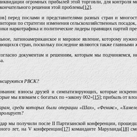
 ликвидации огромных прибылей этой торговли, для контроля
 окончательного решения этой проблемы
[12]
.
ов] перед послами и представителями разных стран и много
итории по стратегии изменения сельскохозяйственных посадок,
ики наркотрафика и политические лидеры правящих партий пре
ное, латиноамериканское и мировое явление, которому нужно
щихся стран, поскольку последние являются также главными ж
огласно документам и решениям, которым мы подчиняемся, не 
а.
нансируются РВСК?
ания: взносы друзей и симпатизирующих, которые искренн
орые мы взимаем с богатых по «закону 002»
[15]
; прибыль от вл
арам, среди которых были операции «Шах», «Феникс», «Хамел
тролирует?
удар мы получили после II Партизанской конференции, прошедш
ного лет, на V конференции
[17]
команданте Маруланда
[18]
смо