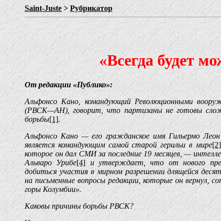
Saint-Juste
>
Рубрикатор
«Всегда будет мо
От редакции «Публико»:
Альфонсо Кано, командующий Революционными воору
(РВСК—АН), говорит, что партизаны не готовы сло
борьбы
[1]
.
Альфонсо Кано — его гражданское имя Гильермо Леон 
является командующим самой старой герильи в мире
[2]
которое он дал СМИ за последние 19 месяцев, — интелл
Альваро Урибе
[4]
и утверждает, что от нового пре
добиться участия в мирном разрешении длящейся деся
на письменные вопросы редакции, которые он вернул, с
горы Колумбии».
Каковы причины борьбы РВСК?