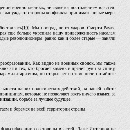
дении военнопленных, не является достижением властей.
рые вынуждают стороны конфликта принимать новые меры
бострилась
[19]
. Мы пострадали от ударов. Смерти Рауля,
рая еще больше укрепила нашу приверженность идеалам
одые революционеры, равно как и более старые — заняли
реобразований. Как видно из военных сводок, мы также
чая и тех, кто бросает камень и прячет руки за спину,
опарамилитаризмом, но открывает во тьме ночи потайные
вильности наших политических действий, на нашей работе
ринципам, которые не позволяют взять ничего взамен за
низации, борьбе за лучшее будущее.
отаем и боремся на всей территории страны.
т фальсификации со стороны властей. Даже Интерпол не