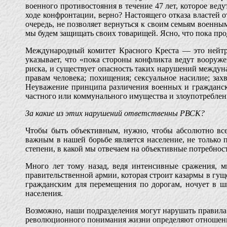
военного противостояния в течение 47 лет, которое ве
ходе конфронтации, верно? Настоящего отказа властей 
очередь, не позволяет вернуться к своим семьям военны
мы будем защищать своих товарищей. Ясно, что пока пр
Международный комитет Красного Креста — это нейтра
указывает, что «пока стороны конфликта ведут вооруже
риска, и существует опасность таких нарушений между
правам человека; похищения; сексуальное насилие; за
Неуважение принципа различения военных и граждански
частного или коммунального имущества и злоупотребле
За какие из этих нарушений ответственны РВСК?
Чтобы быть объективным, нужно, чтобы абсолютно все
важным в нашей борьбе является население, не только 
степени, в какой мы отвечаем на объективные потребнос
Много лет тому назад, ведя интенсивные сражения, м
правительственной армии, которая строит казармы в гущ
гражданским для перемещения по дорогам, ночует в шк
населения.
Возможно, наши подразделения могут нарушать правила
революционного понимания жизни определяют отношения