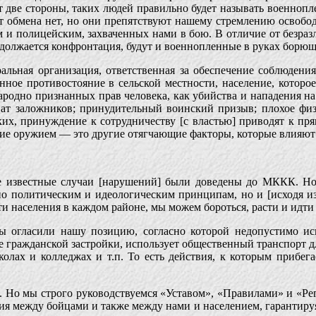
дут две стороны, таких людей правильно будет называть военно
от обмена нет, но они препятствуют нашему стремлению освобод
м и полицейским, захваченных нами в бою. В отличие от безра
одолжается конфронтация, будут и военнопленные в руках борющ
льная организация, ответственная за обеспечение соблюдения
нное противостояние в сельской местности, население, которое
народно признанных прав человека, как убийства и нападения
хват заложников; принудительный воинский призыв; плохое физ
х, принуждение к сотрудничеству [с властью] приводят к пря
ние оружием — это другие отягчающие факторы, которые влияют
 известные случаи [нарушений] были доведены до МККК. Но 
по политическим и идеологическим принципам, но и [исходя и
ти населения в каждом районе, мы можем бороться, расти и идти
ы огласили нашу позицию, согласно которой недопустимо исп
е гражданской застройки, использует общественный транспорт 
олах и колледжах и т.п. То есть действия, к которым прибега
. Но мы строго руководствуемся «Уставом», «Правилами» и «Ре
 между бойцами и также между нами и населением, гарантируя