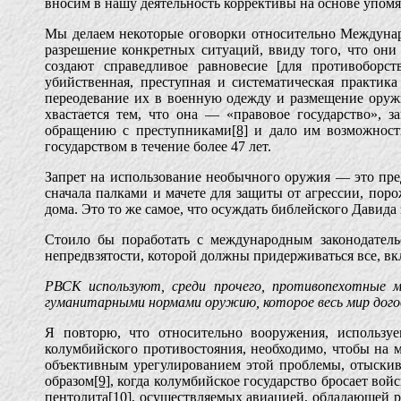
вносим в нашу деятельность коррективы на основе упом
Мы делаем некоторые оговорки относительно Междунар
разрешение конкретных ситуаций, ввиду того, что они
создают справедливое равновесие [для противоборс
убийственная, преступная и систематическая практик
переодевание их в военную одежду и размещение оруж
хвастается тем, что она — «правовое государство», 
обращению с преступниками
[8]
и дало им возможность
государством в течение более 47 лет.
Запрет на использование необычного оружия — это пре
сначала палками и мачете для защиты от агрессии, пор
дома. Это то же самое, что осуждать библейского Давида 
Стоило бы поработать с международным законодатель
непредвзятости, которой должны придерживаться все, вкл
РВСК используют, среди прочего, противопехотные 
гуманитарными нормами оружию, которое весь мир догов
Я повторю, что относительно вооружения, используе
колумбийского противостояния, необходимо, чтобы на 
объективным урегулированием этой проблемы, отыскивая
образом
[9]
, когда колумбийское государство бросает во
пентолита
[10]
, осуществляемых авиацией, обладающей р