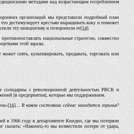
 медицинскими методами над возрастающим потреблением
сторонних организаций мы представили подробный план
 что дестимулирует крестьян выращивать коку и поможет
секли эту инициативу и похоронили ее
[14]
.
 противопоставлять национальные стратегии, совместно
ертвами этой заразы.
может сеять, культивировать, продавать, торговать или
е солидарны с революционной деятельностью РВСК и
ожений [в предприятия], которые мы поддерживаем.
еон»
[16]
… В каком состоянии сейчас находится герилья?
ей в 1966 году в департаменте Киндио, где мы потеряли
г сказать: «Наконец-то мы возместили потери от удара,