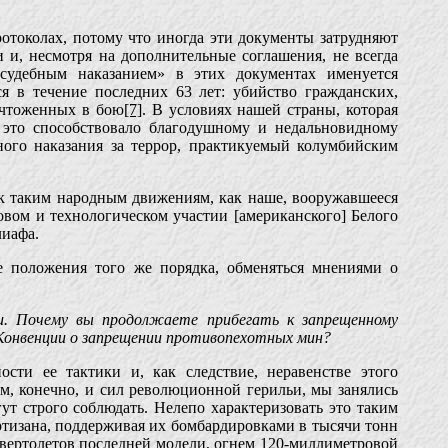
токолах, потому что иногда эти документы затрудняют
 и, несмотря на дополнительные соглашения, не всегда
есудебным наказанием» в этих документах именуется
я в течение последних 63 лет: убийство гражданских,
ичтоженных в бою
[7]
. В условиях нашей страны, которая
, это способствовало благодушному и недальновидному
ного наказания за террор, практикуемый колумбийским
 к таким народным движениям, как наше, вооружавшееся
овом и технологическом участии [американского] Белого
лиафа.
е положения того же порядка, обменяться мнениями о
и. Почему вы продолжаете прибегать к запрещенному
 Конвенции о запрещении противопехотных мин?
сти ее тактики и, как следствие, неравенстве этого
м, конечно, и сил революционной герильи, мы занялись
ут строго соблюдать. Нелепо характеризовать это таким
артизана, поддерживая их бомбардировками в тысячи тонн
 вертолетов последней модели, огнем 120-миллиметровой