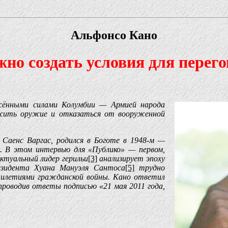
Альфонсо Кано
жно создать условия для перег
жёнными силами Колумбии — Армией народа
жить оружие и отказаться от вооруженной
Саенс Варгас, родился в Боготе в 1948-м —
. В этом интервью для «Публико» — первом,
ектуальный лидер герильи
[3]
анализирует эпоху
зидента Хуана Мануэля Сантоса
[5]
трудно
тилетиями гражданской войны. Кано ответил
опроводив ответы подписью «21 мая 2011 года,