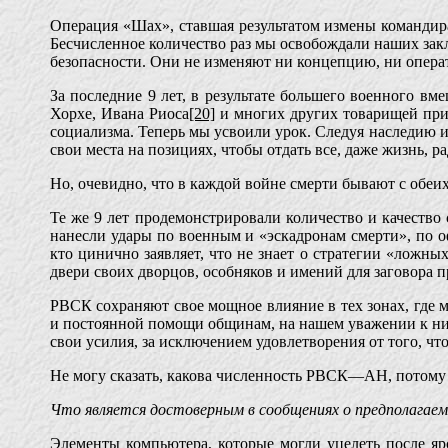
Операция «Шах», ставшая результатом измены командира
Бесчисленное количество раз мы освобождали наших за
безопасности. Они не изменяют ни концепцию, ни операт
За последние 9 лет, в результате большего военного в
Хорхе, Ивана Риоса
[20]
и многих других товарищей при
социализма. Теперь мы усвоили урок. Следуя наследию 
свои места на позициях, чтобы отдать все, даже жизнь, 
Но, очевидно, что в каждой войне смерти бывают с обеи
Те же 9 лет продемонстрировали количество и качеств
нанесли удары по военным и «эскадронам смерти», по о
кто цинично заявляет, что не знает о стратегии «ложн
двери своих дворцов, особняков и имений для заговора 
РВСК сохраняют свое мощное влияние в тех зонах, где м
и постоянной помощи общинам, на нашем уважении к ним
свои усилия, за исключением удовлетворения от того, чт
Не могу сказать, какова численность РВСК—АН, потому
Что является достоверным в сообщениях о предполагае
Элементы компьютера, которые могли уцелеть после яр