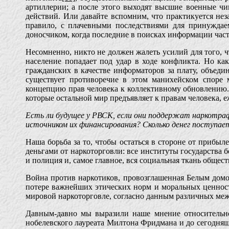
артиллерии; а после этого выходят высшие военные чи
действий. Или давайте вспомним, что практикуется не
правило, с плачевными последствиями для принуждае
доносчиком, когда последние в поисках информации час
Несомненно, никто не должен жалеть усилий для того, ч
население попадает под удар в ходе конфликта. Но ка
гражданских в качестве информаторов за плату, объеди
существует противоречие в этом манихейском споре
концепцию прав человека к коллективному обновлению.
которые остальной мир предъявляет к правам человека,
Есть ли будущее у РВСК, если они поддержат наркотраф
источником их финансирования? Сколько денег поступае
Наша борьба за то, чтобы остаться в стороне от прибыле
деньгами от наркоторговли: все институты государства 
и полиция и, самое главное, вся социальная ткань общест
Война против наркотиков, провозглашенная Белым домо
потере важнейших этических норм и моральных ценносте
мировой наркоторговле, согласно данным различных ме
Давным-давно мы выразили наше мнение относительно
нобелевского лауреата Милтона Фридмана и до сегодня