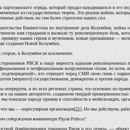
 партизанского отряда, который продал находившихся в его ве
ключенных из государственных тюрем. Это реалии войны, кото
ивные действия, ни тем более стратегию наших сил.
мешательства Вашингтона во внутренние дела Колумбии, война о
чинили нам страдания и вызвали ту революционную боль, кото
и примеру наших героев и мучеников, новые призывники — мол
ради создания Новой Колумбии.
х сторон, и Колумбия не исключение.
о сторонников РВСК и нашу верность идеалам революционных п
фициальным и неофициальным вооруженным силам, по всем, вклю
ых подтверждений», кто отрицает перед СМИ свою связь с нарк
против [мирного] сосуществования, демократии и против народа.
ы оперируем, и во всех регионах страны, что основано на пра
 и на нашем авторитете, созданном твердой приверженностью п
о мы показали народу пример в способности к мобилизации, орга
 что мы — нерегулярная организация
[21]
. Но мы действуем, раб
мом содержимом компьютера Рауля Рейеса?
остной бомбардировки товарища Рауля и его отряда, — объек